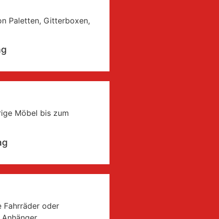
 Paletten, Gitterboxen,
ag
rige Möbel bis zum
ag
re Fahrräder oder
m Anhänger