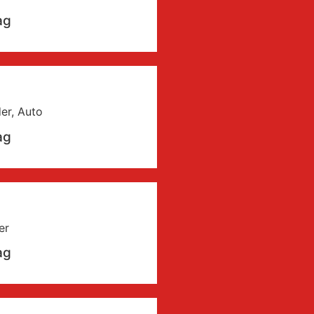
ag
er, Auto
ag
er
ag