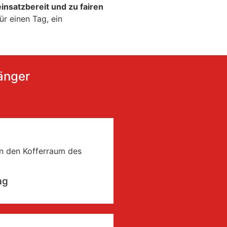
einsatzbereit und zu fairen
für einen Tag, ein
änger
 in den Kofferraum des
ag