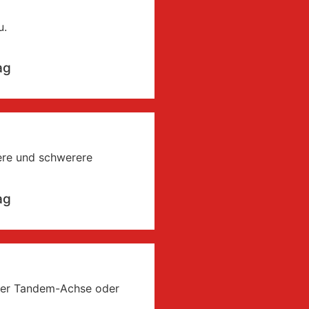
u.
ag
re und schwerere
ag
aler Tandem-Achse oder