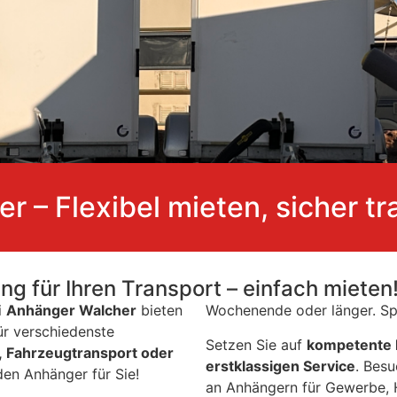
r – Flexibel mieten, sicher tr
 für Ihren Transport – einfach mieten
i
Anhänger Walcher
bieten
Wochenende oder länger. Spr
ür verschiedenste
Setzen Sie auf
kompetente B
, Fahrzeugtransport oder
erstklassigen Service
. Besu
en Anhänger für Sie!
an Anhängern für Gewerbe, 