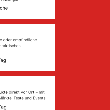
oche
ke oder empfindliche
praktischen
Tag
kte direkt vor Ort – mit
Märkte, Feste und Events.
Tag