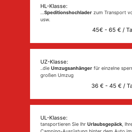
HL-Klasse:
…
Speditionshochlader
zum Transport von
usw.
45€ - 65 € / T
UZ-Klasse:
..die
Umzugsanhänger
für einzelne sper
großen Umzug
36 € - 45 € / T
UL-Klasse:
tansportieren Sie Ihr
Urlaubsgepäck
, Ih
Camping-Ausrüstung hinter dem Auto i