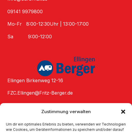
09141 9979800
Mo-Fr 8:00-12:30Uhr
| 13:00-17:00
Sa 9:00-12:00
Ellingen Birkenweg 12-16
FZC.Ellingen@Fritz-Berger.de
09141 874221
Zustimmung verwalten
Mo-Fr 10:00-17:00 (18:00*) Uhr
Um dir ein optimales Erlebnis zu bieten, verwenden wir Technologien
wie Cookies, um Geräteinformationen zu speichern und/oder darauf
Sa 10:00-13:00 (14:00*)